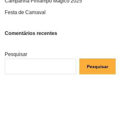
Campanha Pirilampo Mágico 2025
Festa de Carnaval
Comentários recentes
Pesquisar
Pesquisar
Artigos recentes
Campanha Pirilampo Mágico 2026
Aviso de abertura de concurso externo – CE.04/25
Aviso de Abertura de concurso externo – CE.03/25