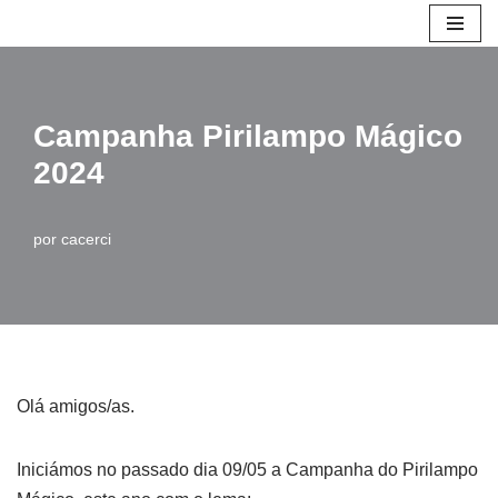
Avançar
para
o
Campanha Pirilampo Mágico
conteúdo
2024
por
cacerci
Olá amigos/as.
Iniciámos no passado dia 09/05 a Campanha do Pirilampo