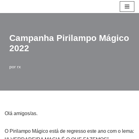
Avançar
para
o
Campanha Pirilampo Mágico
conteúdo
2022
por
rx
Olá amigos/as.
O Pirilampo Mágico está de regresso este ano com o lema: