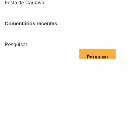
Festa de Carnaval
Comentários recentes
Pesquisar
Pesquisar
Artigos recentes
Campanha Pirilampo Mágico 2026
Aviso de abertura de concurso externo – CE.04/25
Aviso de Abertura de concurso externo – CE.03/25
Campanha Pirilampo Mágico 2025